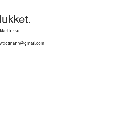
lukket.
kket lukket.
på woetmann@gmail.com.